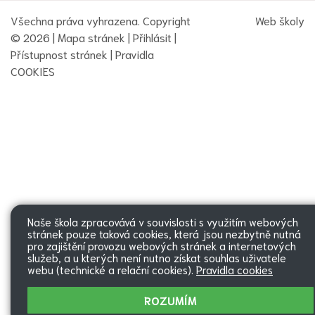
Všechna práva vyhrazena. Copyright
Web školy
© 2026 |
Mapa stránek
|
Přihlásit
|
Přístupnost stránek
|
Pravidla
COOKIES
Naše škola zpracovává v souvislosti s využitím webových
stránek pouze taková cookies, která jsou nezbytně nutná
pro zajištění provozu webových stránek a internetových
služeb, a u kterých není nutno získat souhlas uživatele
webu (technické a relační cookies).
Pravidla cookies
ROZUMÍM