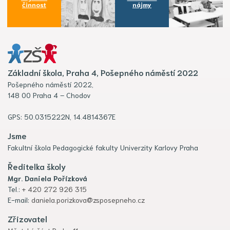
činnost
nájmy
Základní škola, Praha 4, Pošepného náměstí 2022
Pošepného náměstí 2022,
148 00 Praha 4 – Chodov
GPS: 50.0315222N, 14.4814367E
Jsme
Fakultní škola Pedagogické fakulty Univerzity Karlovy Praha
Ředitelka školy
Mgr. Daniela Pořízková
Tel.:
+ 420 272 926 315
E-mail:
daniela.porizkova@zsposepneho.cz
Zřizovatel