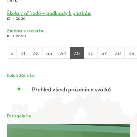
120 Kč
Škola v přírodě - podklady k platbám
13. 1. 2020
Změna v rozvrhu
10. 1. 2020
«
31
32
33
34
35
36
37
38
39
Kalendář akcí
Přehled všech prázdnin a svátků
Fotogalerie