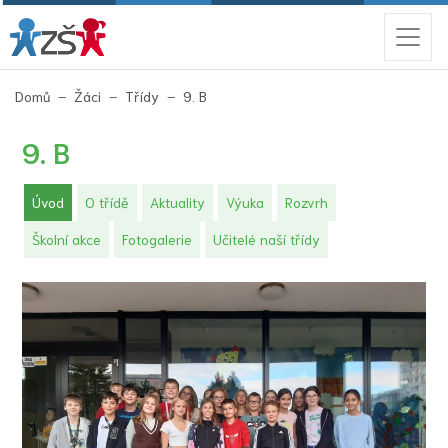
(aktuální)
Domů
Žáci
Třídy
9. B
9. B
(aktuální)
Úvod
O třídě
Aktuality
Výuka
Rozvrh
Školní akce
Fotogalerie
Učitelé naší třídy