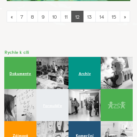
«
7
8
9
10
11
12
13
14
15
»
Rychle k cíli
Dokumenty
Archiv
Formuláře
Zájmová
Komerční