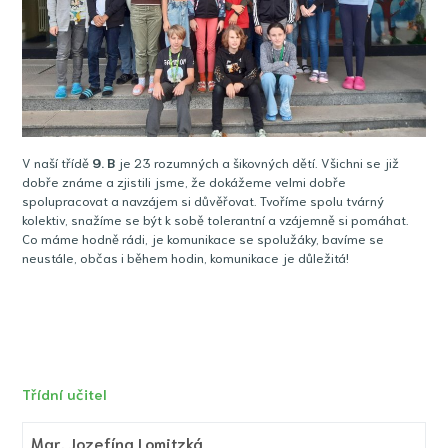
V naší třídě
9
. B
je 23 rozumných a šikovných dětí. Všichni se již
dobře známe a zjistili jsme, že dokážeme velmi dobře
spolupracovat a navzájem si důvěřovat. Tvoříme spolu tvárný
kolektiv, snažíme se být k sobě tolerantní a vzájemně si pomáhat.
Co máme hodně rádi, je komunikace se spolužáky, bavíme se
neustále, občas i během hodin, komunikace je důležitá!
Třídní učitel
Mgr.
Jozefína Lomitzká