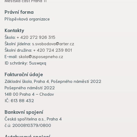
Městská část Praha 11
Právní forma
Příspěvková organizace
Kontakty
Škola:
+ 420 272 926 315
Školní jídelna:
s.svobodova@arter.cz
Školní družina:
+ 420 724 239 801
E-mail:
skola@zsposepneho.cz
ID schránky: 5uswqxq
Fakturační údaje
Základní škola, Praha 4, Pošepného náměstí 2022
Pošepného náměstí 2022
148 00 Praha 4 – Chodov
IČ: 613 88 432
Bankovní spojení
Česká spořitelna a.s., Praha 4
č.ú: 2000810379/0800
Autobusové spojení