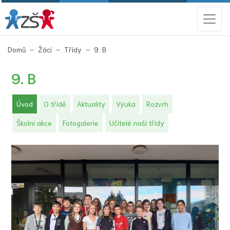
(aktuální)
Domů
Žáci
Třídy
9. B
9. B
(aktuální)
Úvod
O třídě
Aktuality
Výuka
Rozvrh
Školní akce
Fotogalerie
Učitelé naší třídy