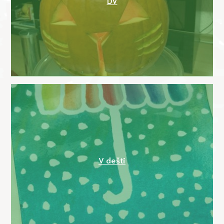
DV
V dešti