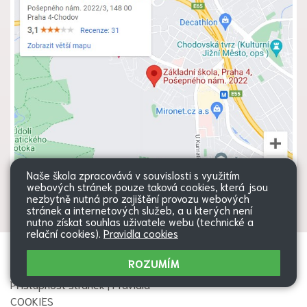
Naše škola zpracovává v souvislosti s využitím
webových stránek pouze taková cookies, která jsou
nezbytně nutná pro zajištění provozu webových
stránek a internetových služeb, a u kterých není
nutno získat souhlas uživatele webu (technické a
relační cookies).
Pravidla cookies
Všechna práva vyhrazena. Copyright
Web školy
ROZUMÍM
© 2026 |
Mapa stránek
|
Přihlásit
|
Přístupnost stránek
|
Pravidla
COOKIES