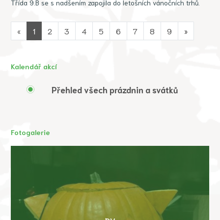
Třída 9.B se s nadšením zapojila do letošních vánočních trhů.
«
1
2
3
4
5
6
7
8
9
»
Kalendář akcí
Přehled všech prázdnin a svátků
Fotogalerie