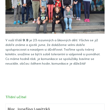
V naší třídě
9
. B
je 23 rozumných a šikovných dětí. Všichni se již
dobře známe a zjistili jsme, že dokážeme velmi dobře
spolupracovat a navzájem si důvěřovat. Tvoříme spolu tvárný
kolektiv, snažíme se být k sobě tolerantní a vzájemně si pomáhat.
Co máme hodně rádi, je komunikace se spolužáky, bavíme se
neustále, občas i během hodin, komunikace je důležitá!
Třídní učitel
Mgr.
Jozefína Lomitzká