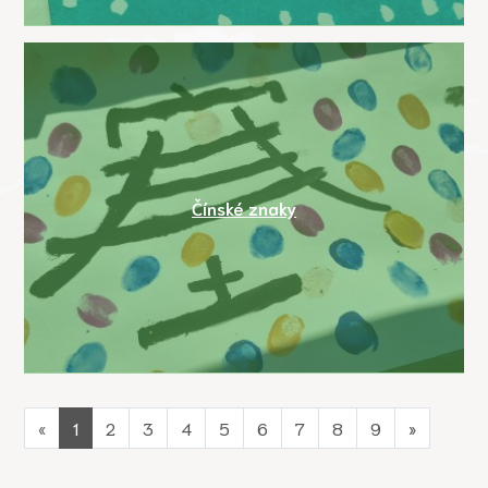
Čínské znaky
«
1
2
3
4
5
6
7
8
9
»