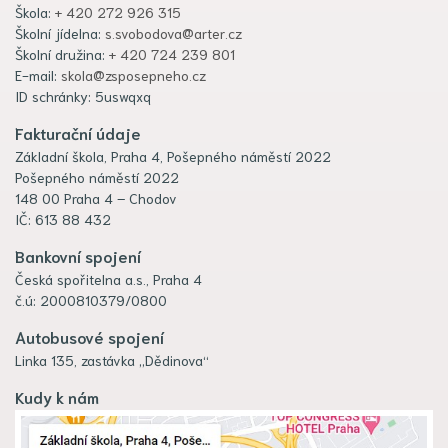
Škola:
+ 420 272 926 315
Školní jídelna:
s.svobodova@arter.cz
Školní družina:
+ 420 724 239 801
E-mail:
skola@zsposepneho.cz
ID schránky: 5uswqxq
Fakturační údaje
Základní škola, Praha 4, Pošepného náměstí 2022
Pošepného náměstí 2022
148 00 Praha 4 – Chodov
IČ: 613 88 432
Bankovní spojení
Česká spořitelna a.s., Praha 4
č.ú: 2000810379/0800
Autobusové spojení
Linka 135, zastávka „Dědinova“
Kudy k nám