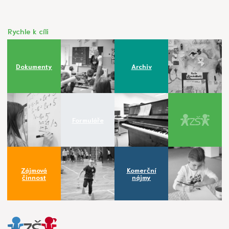
Rychle k cíli
Dokumenty
Archiv
Formuláře
Zájmová
Komerční
činnost
nájmy