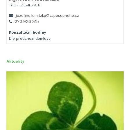
Třídní učitelka 9. B
jozefina.lomitzka@zsposepneho.cz
272 926 315
Konzultační hodiny
Dle předchozí domluvy
Aktuality