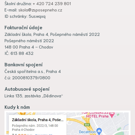
Školní družina:
+ 420 724 239 801
E-mail:
skola@zsposepneho.cz
ID schránky: 5uswqxq
Fakturační údaje
Základní škola, Praha 4, Pošepného náměstí 2022
Pošepného náměstí 2022
148 00 Praha 4 – Chodov
IČ: 613 88 432
Bankovní spojení
Česká spořitelna a.s., Praha 4
č.ú: 2000810379/0800
Autobusové spojení
Linka 135, zastávka „Dědinova“
Kudy k nám