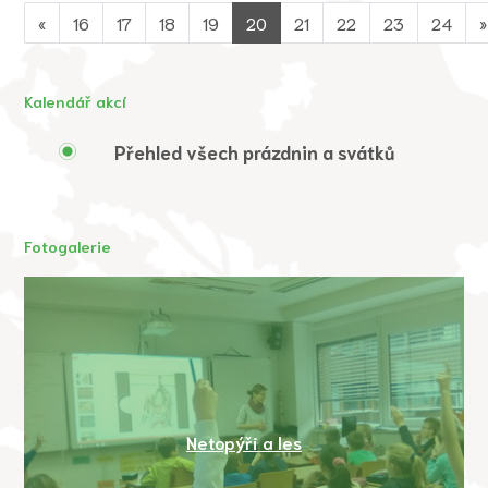
«
16
17
18
19
20
21
22
23
24
»
Kalendář akcí
Přehled všech prázdnin a svátků
Fotogalerie
Netopýři a les