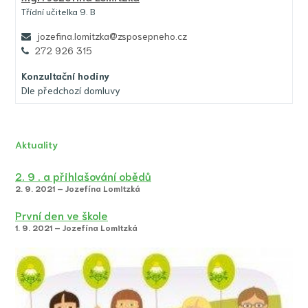
Třídní učitelka 9. B
jozefina.lomitzka@zsposepneho.cz
272 926 315
Konzultační hodiny
Dle předchozí domluvy
Aktuality
2. 9 . a přihlašování obědů
2. 9. 2021 – Jozefína Lomitzká
První den ve škole
1. 9. 2021 – Jozefína Lomitzká