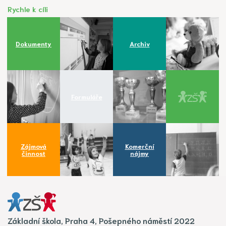
Rychle k cíli
Dokumenty
Archiv
Formuláře
Zájmová
Komerční
činnost
nájmy
Základní škola, Praha 4, Pošepného náměstí 2022