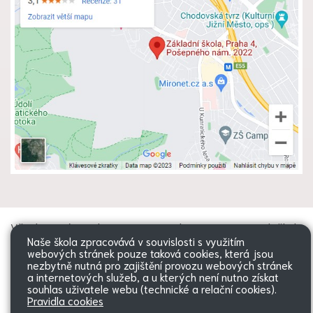
Všechna práva vyhrazena. Copyright
Web školy
Naše škola zpracovává v souvislosti s využitím
© 2026 |
Mapa stránek
|
Přihlásit
|
webových stránek pouze taková cookies, která jsou
Přístupnost stránek
|
Pravidla
nezbytně nutná pro zajištění provozu webových stránek
COOKIES
a internetových služeb, a u kterých není nutno získat
souhlas uživatele webu (technické a relační cookies).
Pravidla cookies