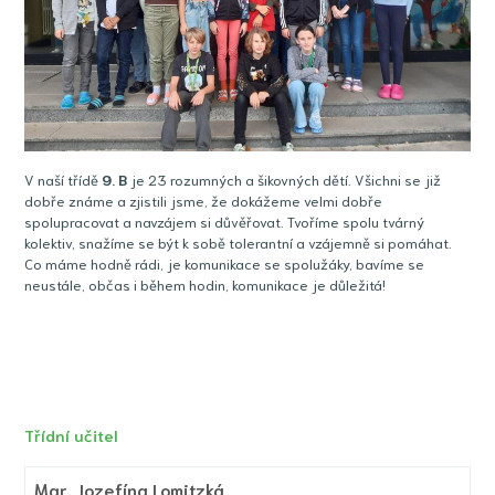
V naší třídě
9
. B
je 23 rozumných a šikovných dětí. Všichni se již
dobře známe a zjistili jsme, že dokážeme velmi dobře
spolupracovat a navzájem si důvěřovat. Tvoříme spolu tvárný
kolektiv, snažíme se být k sobě tolerantní a vzájemně si pomáhat.
Co máme hodně rádi, je komunikace se spolužáky, bavíme se
neustále, občas i během hodin, komunikace je důležitá!
Třídní učitel
Mgr.
Jozefína Lomitzká