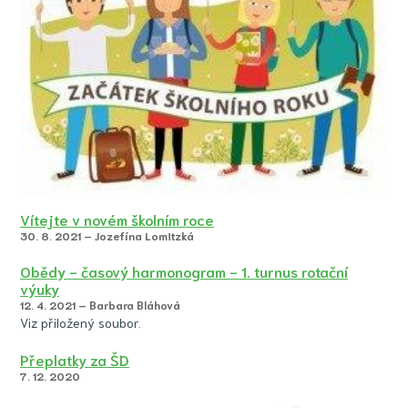
Vítejte v novém školním roce
30. 8. 2021 – Jozefína Lomitzká
Obědy - časový harmonogram - 1. turnus rotační
výuky
12. 4. 2021 – Barbara Bláhová
Viz přiložený soubor.
Přeplatky za ŠD
7. 12. 2020