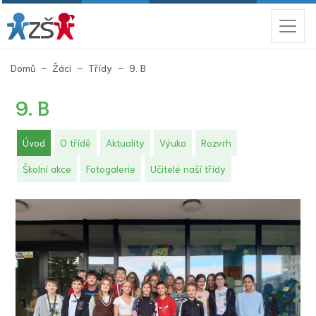
(aktuální)
Domů
Žáci
Třídy
9. B
9. B
(aktuální)
Úvod
O třídě
Aktuality
Výuka
Rozvrh
Školní akce
Fotogalerie
Učitelé naší třídy