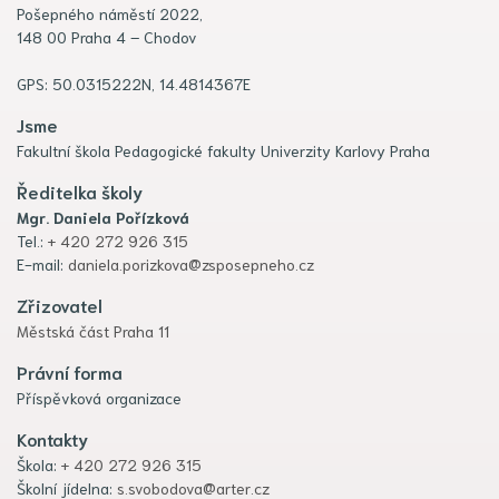
Pošepného náměstí 2022,
148 00 Praha 4 – Chodov
GPS: 50.0315222N, 14.4814367E
Jsme
Fakultní škola Pedagogické fakulty Univerzity Karlovy Praha
Ředitelka školy
Mgr. Daniela Pořízková
Tel.:
+ 420 272 926 315
E-mail:
daniela.porizkova@zsposepneho.cz
Zřizovatel
Městská část Praha 11
Právní forma
Příspěvková organizace
Kontakty
Škola:
+ 420 272 926 315
Školní jídelna:
s.svobodova@arter.cz