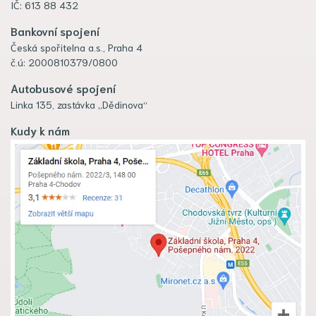
IČ: 613 88 432
Bankovní spojení
Česká spořitelna a.s., Praha 4
č.ú: 2000810379/0800
Autobusové spojení
Linka 135, zastávka „Dědinova“
Kudy k nám