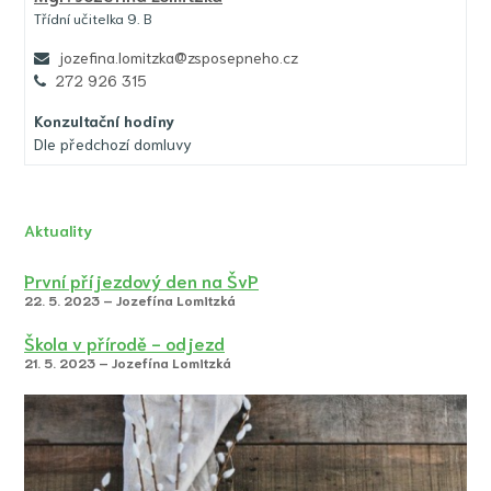
Třídní učitelka 9. B
jozefina.lomitzka@zsposepneho.cz
272 926 315
Konzultační hodiny
Dle předchozí domluvy
Aktuality
První příjezdový den na ŠvP
22. 5. 2023 – Jozefína Lomitzká
Škola v přírodě - odjezd
21. 5. 2023 – Jozefína Lomitzká