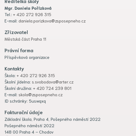
Ředitelka školy
Mgr. Daniela Pořízková
Tel.:
+ 420 272 926 315
E-mail:
daniela.porizkova@zsposepneho.cz
Zřizovatel
Městská část Praha 11
Právní forma
Příspěvková organizace
Kontakty
Škola:
+ 420 272 926 315
Školní jídelna:
s.svobodova@arter.cz
Školní družina:
+ 420 724 239 801
E-mail:
skola@zsposepneho.cz
ID schránky: 5uswqxq
Fakturační údaje
Základní škola, Praha 4, Pošepného náměstí 2022
Pošepného náměstí 2022
148 00 Praha 4 – Chodov