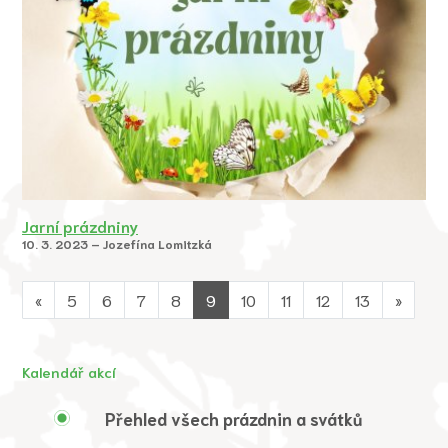
Jarní prázdniny
10. 3. 2023 – Jozefína Lomitzká
«
5
6
7
8
9
10
11
12
13
»
Kalendář akcí
Přehled všech prázdnin a svátků