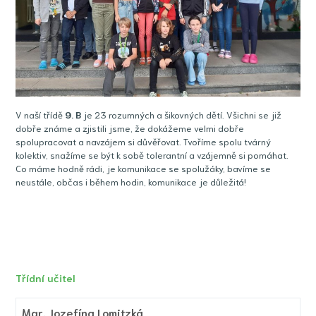
V naší třídě
9
. B
je 23 rozumných a šikovných dětí. Všichni se již
dobře známe a zjistili jsme, že dokážeme velmi dobře
spolupracovat a navzájem si důvěřovat. Tvoříme spolu tvárný
kolektiv, snažíme se být k sobě tolerantní a vzájemně si pomáhat.
Co máme hodně rádi, je komunikace se spolužáky, bavíme se
neustále, občas i během hodin, komunikace je důležitá!
Třídní učitel
Mgr.
Jozefína Lomitzká