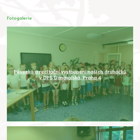
Fotogalerie
Pěvecká a recitační vystoupení našich druháčků
v DPS Donovalská, Praha 4