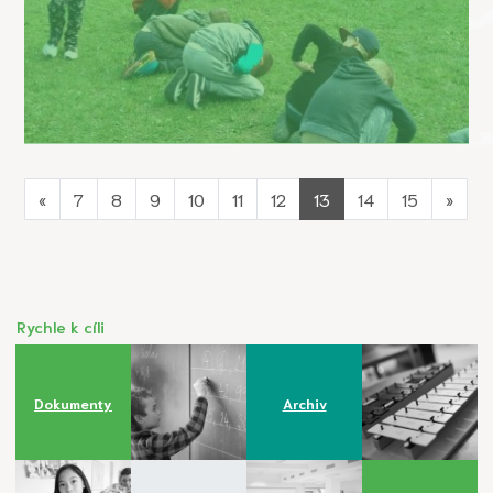
«
7
8
9
10
11
12
13
14
15
»
Rychle k cíli
Dokumenty
Archiv