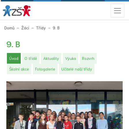
(aktuální)
Domů
Žáci
Třídy
9. B
9. B
(aktuální)
Úvod
O třídě
Aktuality
Výuka
Rozvrh
Školní akce
Fotogalerie
Učitelé naší třídy