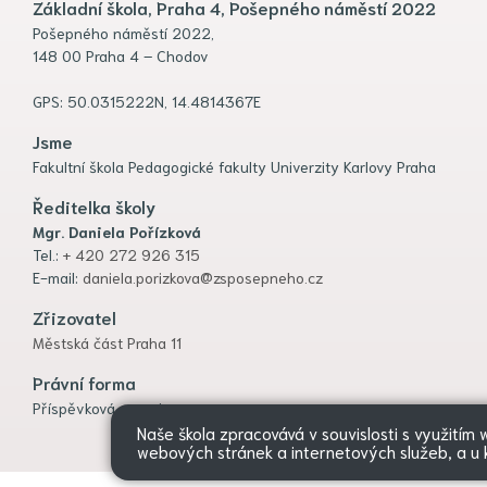
Základní škola, Praha 4, Pošepného náměstí 2022
Pošepného náměstí 2022,
148 00 Praha 4 – Chodov
GPS: 50.0315222N, 14.4814367E
Jsme
Fakultní škola Pedagogické fakulty Univerzity Karlovy Praha
Ředitelka školy
Mgr. Daniela Pořízková
Tel.:
+ 420 272 926 315
E-mail:
daniela.porizkova@zsposepneho.cz
Zřizovatel
Městská část Praha 11
Právní forma
Příspěvková organizace
Naše škola zpracovává v souvislosti s využitím
webových stránek a internetových služeb, a u k