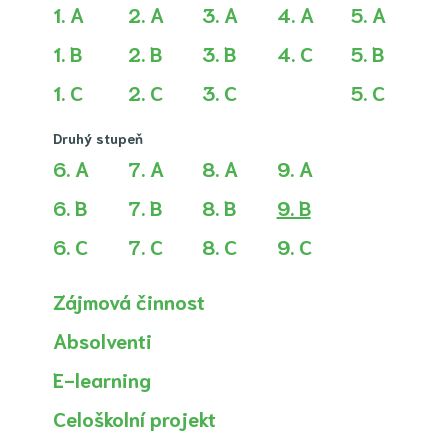
1. A
2. A
3. A
4. A
5. A
1. B
2. B
3. B
4. C
5. B
1. C
2. C
3. C
5. C
Druhý stupeň
6. A
7. A
8. A
9. A
(aktuální)
6. B
7. B
8. B
9. B
6. C
7. C
8. C
9. C
Zájmová činnost
Absolventi
E-learning
Celoškolní projekt