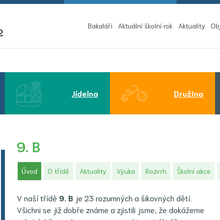
Bakaláři
Aktuální školní rok
Aktuality
Ob
2
Jídelna
Družina
9. B
(aktuální)
Úvod
O třídě
Aktuality
Výuka
Rozvrh
Školní akce
V naší třídě
9
. B
je 23 rozumných a šikovných dětí.
Všichni se již dobře známe a zjistili jsme, že dokážeme