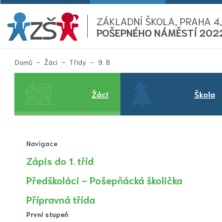
ZÁKLADNÍ ŠKOLA, PRAHA 4,
POŠEPNÉHO NÁMĚSTÍ 202
(aktuální)
Domů
Žáci
Třídy
9. B
Žáci
Škola
Navigace
Zápis do 1. tříd
Předškoláci - Pošepňácká školička
Přípravná třída
První stupeň