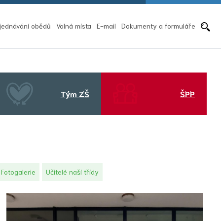
Pře
jednávání obědů
Volná místa
E-mail
Dokumenty a formuláře
Tým ZŠ
ŠPP
Fotogalerie
Učitelé naší třídy