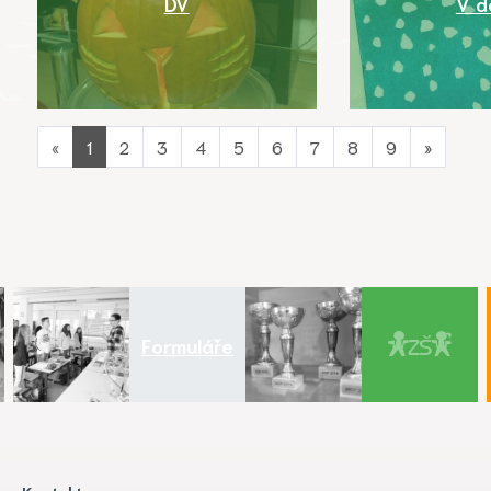
DV
V d
«
1
2
3
4
5
6
7
8
9
»
Formuláře