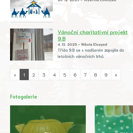
Vánoční charitativní projekt
9.B
4. 12. 2025 – Nikola Elsayad
Třída 9.B se s nadšením zapojila do
letošních vánočních trhů.
«
1
2
3
4
5
6
7
8
9
»
Fotogalerie