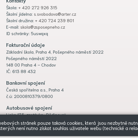
Kontakty
Škola:
+ 420 272 926 315
Školní jídelna:
s.svobodova@arter.cz
Školní družina:
+ 420 724 239 801
E-mail:
skola@zsposepneho.cz
ID schránky: 5uswqxq
Fakturační údaje
Základní škola, Praha 4, Pošepného náměstí 2022
Pošepného náměstí 2022
148 00 Praha 4 – Chodov
IČ: 613 88 432
Bankovní spojení
Česká spořitelna a.s., Praha 4
č.ú: 2000810379/0800
Autobusové spojení
Linka 135, zastávka „Dědinova“
 webových stránek pouze taková cookies, která jsou nezbytně nutná
terých není nutno získat souhlas uživatele webu (technické a rela