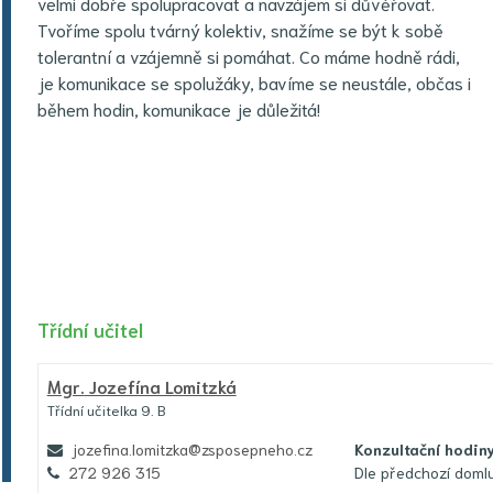
velmi dobře spolupracovat a navzájem si důvěřovat.
Tvoříme spolu tvárný kolektiv, snažíme se být k sobě
tolerantní a vzájemně si pomáhat. Co máme hodně rádi,
je komunikace se spolužáky, bavíme se neustále, občas i
během hodin, komunikace je důležitá!
Třídní učitel
Mgr.
Jozefína Lomitzká
Třídní učitelka 9. B
jozefina.lomitzka@zsposepneho.cz
Konzultační hodin
272 926 315
Dle předchozí doml