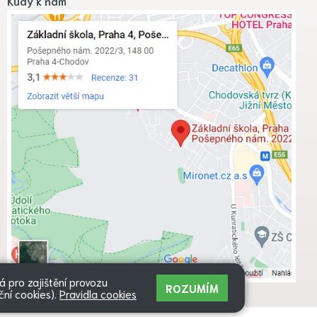
Kudy k nám
 pro zajištění provozu
ROZUMÍM
ční cookies).
Pravidla cookies