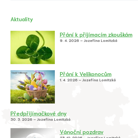
Aktuality
Přání k přijímacím zkouškám
9. 4. 2026 – Jozefína Lomitzká
Přání k Velikonocům
1. 4. 2026 – Jozefína Lomitzká
Předpřijímačkové dny
30. 3. 2026 – Jozefína Lomitzká
Vánoční pozdrav
23. 12. 2025 – Jozefína Lomitzká