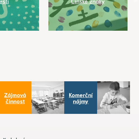
ešti
Čínské znaky
Zájmová
Komerční
činnost
nájmy