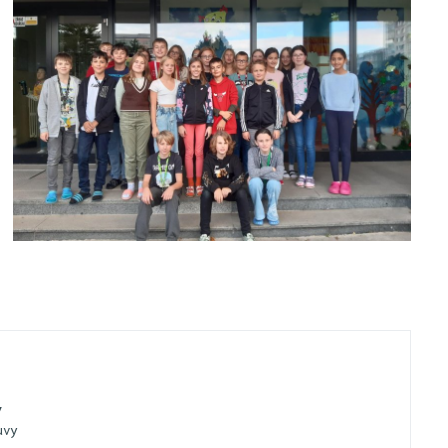
y
uvy