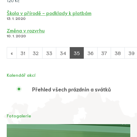
120 Kč
Škola v přírodě - podklady k platbám
13. 1. 2020
Změna v rozvrhu
10. 1. 2020
«
31
32
33
34
35
36
37
38
39
Kalendář akcí
Přehled všech prázdnin a svátků
Fotogalerie