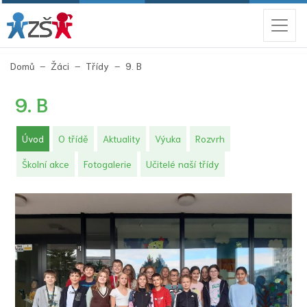
(aktuální)
Domů
Žáci
Třídy
9. B
9. B
(aktuální)
Úvod
O třídě
Aktuality
Výuka
Rozvrh
Školní akce
Fotogalerie
Učitelé naší třídy