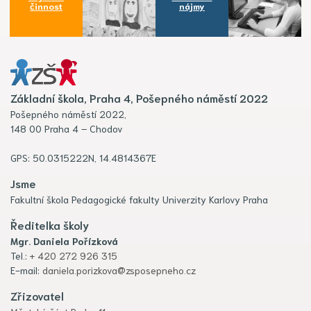
činnost
nájmy
Základní škola, Praha 4, Pošepného náměstí 2022
Pošepného náměstí 2022,
148 00 Praha 4 – Chodov
GPS: 50.0315222N, 14.4814367E
Jsme
Fakultní škola Pedagogické fakulty Univerzity Karlovy Praha
Ředitelka školy
Mgr. Daniela Pořízková
Tel.:
+ 420 272 926 315
E-mail:
daniela.porizkova@zsposepneho.cz
Zřizovatel