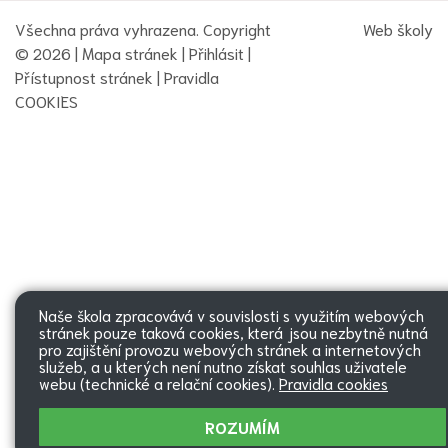
Všechna práva vyhrazena. Copyright
Web školy
© 2026 |
Mapa stránek
|
Přihlásit
|
Přístupnost stránek
|
Pravidla
COOKIES
Naše škola zpracovává v souvislosti s využitím webových
stránek pouze taková cookies, která jsou nezbytně nutná
pro zajištění provozu webových stránek a internetových
služeb, a u kterých není nutno získat souhlas uživatele
webu (technické a relační cookies).
Pravidla cookies
ROZUMÍM