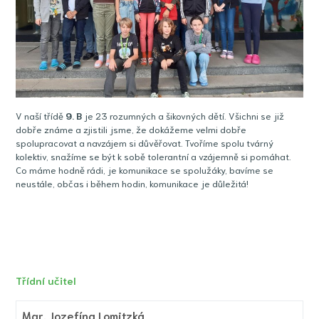
V naší třídě
9
. B
je 23 rozumných a šikovných dětí. Všichni se již
dobře známe a zjistili jsme, že dokážeme velmi dobře
spolupracovat a navzájem si důvěřovat. Tvoříme spolu tvárný
kolektiv, snažíme se být k sobě tolerantní a vzájemně si pomáhat.
Co máme hodně rádi, je komunikace se spolužáky, bavíme se
neustále, občas i během hodin, komunikace je důležitá!
Třídní učitel
Mgr.
Jozefína Lomitzká