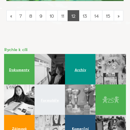
«
7
8
9
10
11
12
13
14
15
»
Rychle k cíli
Dokumenty
Archiv
Formuláře
Zájmová
Komerční