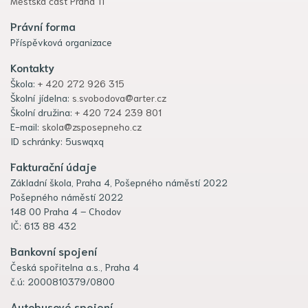
Městská část Praha 11
Právní forma
Příspěvková organizace
Kontakty
Škola:
+ 420 272 926 315
Školní jídelna:
s.svobodova@arter.cz
Školní družina:
+ 420 724 239 801
E-mail:
skola@zsposepneho.cz
ID schránky: 5uswqxq
Fakturační údaje
Základní škola, Praha 4, Pošepného náměstí 2022
Pošepného náměstí 2022
148 00 Praha 4 – Chodov
IČ: 613 88 432
Bankovní spojení
Česká spořitelna a.s., Praha 4
č.ú: 2000810379/0800
Autobusové spojení