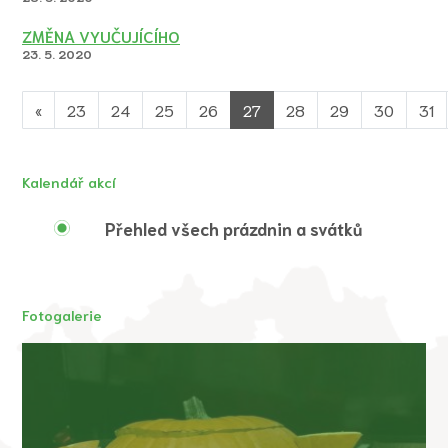
ZMĚNA VYUČUJÍCÍHO
23. 5. 2020
«
23
24
25
26
27
28
29
30
31
Kalendář akcí
Přehled všech prázdnin a svátků
Fotogalerie