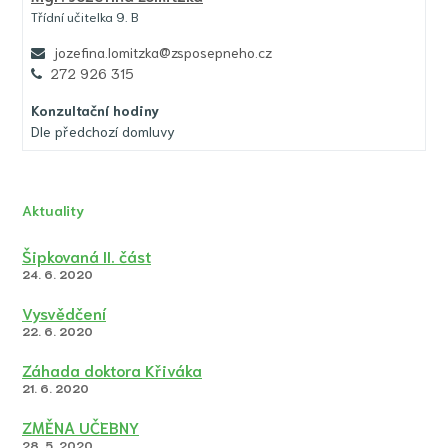
Třídní učitelka 9. B
jozefina.lomitzka@zsposepneho.cz
272 926 315
Konzultační hodiny
Dle předchozí domluvy
Aktuality
Šipkovaná II. část
24. 6. 2020
Vysvědčení
22. 6. 2020
Záhada doktora Křiváka
21. 6. 2020
ZMĚNA UČEBNY
28. 5. 2020