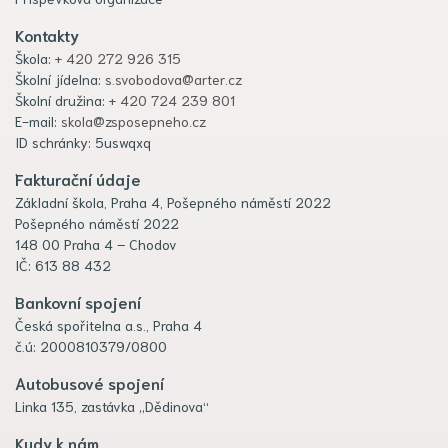
Kontakty
Škola:
+ 420 272 926 315
Školní jídelna:
s.svobodova@arter.cz
Školní družina:
+ 420 724 239 801
E-mail:
skola@zsposepneho.cz
ID schránky: 5uswqxq
Fakturační údaje
Základní škola, Praha 4, Pošepného náměstí 2022
Pošepného náměstí 2022
148 00 Praha 4 – Chodov
IČ: 613 88 432
Bankovní spojení
Česká spořitelna a.s., Praha 4
č.ú: 2000810379/0800
Autobusové spojení
Linka 135, zastávka „Dědinova“
Kudy k nám