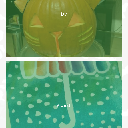
DV
V dešti