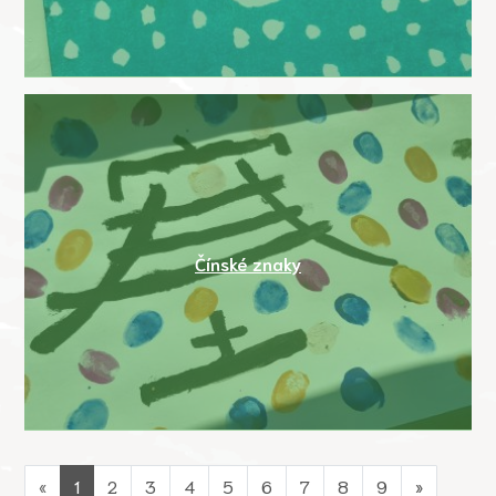
Čínské znaky
«
1
2
3
4
5
6
7
8
9
»