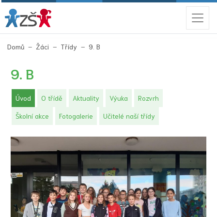
(aktuální)
Domů
Žáci
Třídy
9. B
9. B
(aktuální)
Úvod
O třídě
Aktuality
Výuka
Rozvrh
Školní akce
Fotogalerie
Učitelé naší třídy