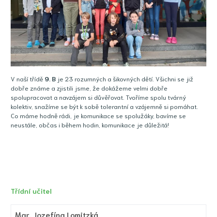
V naší třídě
9
. B
je 23 rozumných a šikovných dětí. Všichni se již
dobře známe a zjistili jsme, že dokážeme velmi dobře
spolupracovat a navzájem si důvěřovat. Tvoříme spolu tvárný
kolektiv, snažíme se být k sobě tolerantní a vzájemně si pomáhat.
Co máme hodně rádi, je komunikace se spolužáky, bavíme se
neustále, občas i během hodin, komunikace je důležitá!
Třídní učitel
Mgr.
Jozefína Lomitzká