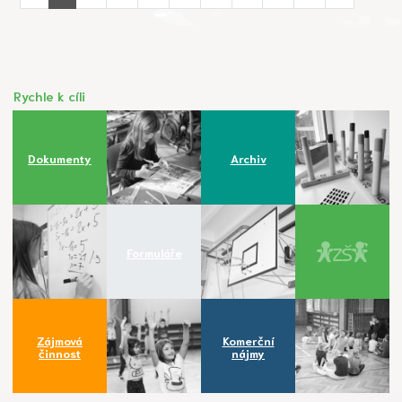
Rychle k cíli
Dokumenty
Archiv
Formuláře
Zájmová
Komerční
činnost
nájmy