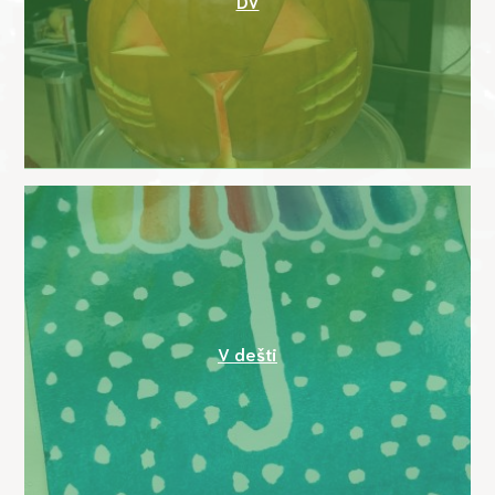
DV
V dešti