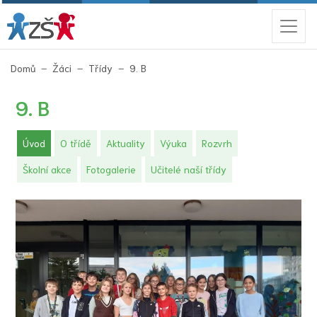
(aktuální)
Domů
Žáci
Třídy
9. B
9. B
(aktuální)
Úvod
O třídě
Aktuality
Výuka
Rozvrh
Školní akce
Fotogalerie
Učitelé naší třídy