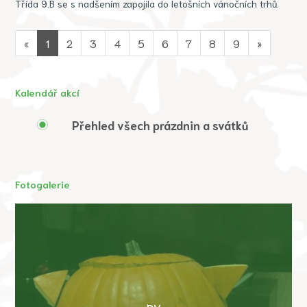
Třída 9.B se s nadšením zapojila do letošních vánočních trhů.
«
1
2
3
4
5
6
7
8
9
»
Kalendář akcí
Přehled všech prázdnin a svátků
Fotogalerie