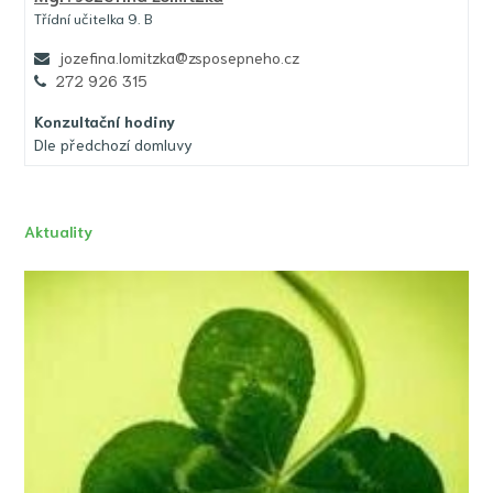
Třídní učitelka 9. B
jozefina.lomitzka@zsposepneho.cz
272 926 315
Konzultační hodiny
Dle předchozí domluvy
Aktuality