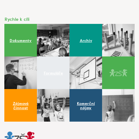
Rychle k cíli
Dokumenty
Archiv
Formuláře
Zájmová
Komerční
činnost
nájmy