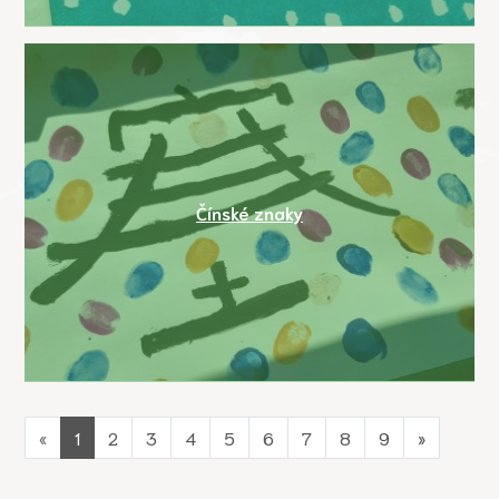
Čínské znaky
«
1
2
3
4
5
6
7
8
9
»