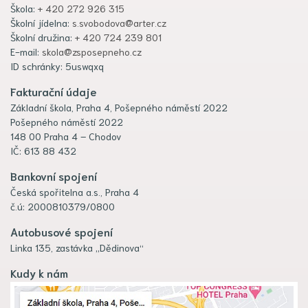
Škola:
+ 420 272 926 315
Školní jídelna:
s.svobodova@arter.cz
Školní družina:
+ 420 724 239 801
E-mail:
skola@zsposepneho.cz
ID schránky: 5uswqxq
Fakturační údaje
Základní škola, Praha 4, Pošepného náměstí 2022
Pošepného náměstí 2022
148 00 Praha 4 – Chodov
IČ: 613 88 432
Bankovní spojení
Česká spořitelna a.s., Praha 4
č.ú: 2000810379/0800
Autobusové spojení
Linka 135, zastávka „Dědinova“
Kudy k nám