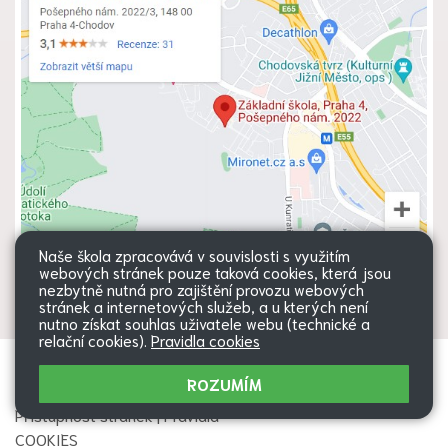
Naše škola zpracovává v souvislosti s využitím
webových stránek pouze taková cookies, která jsou
nezbytně nutná pro zajištění provozu webových
stránek a internetových služeb, a u kterých není
nutno získat souhlas uživatele webu (technické a
relační cookies).
Pravidla cookies
Všechna práva vyhrazena. Copyright
Web školy
ROZUMÍM
© 2026 |
Mapa stránek
|
Přihlásit
|
Přístupnost stránek
|
Pravidla
COOKIES