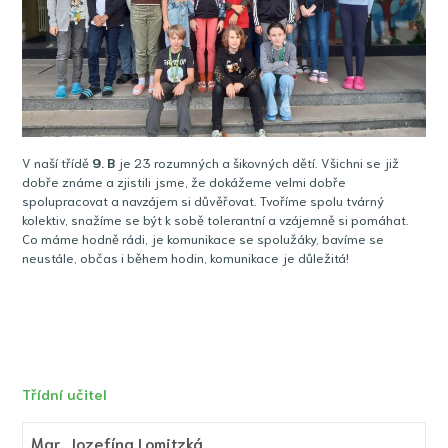
V naší třídě
9
. B
je 23 rozumných a šikovných dětí. Všichni se již
dobře známe a zjistili jsme, že dokážeme velmi dobře
spolupracovat a navzájem si důvěřovat. Tvoříme spolu tvárný
kolektiv, snažíme se být k sobě tolerantní a vzájemně si pomáhat.
Co máme hodně rádi, je komunikace se spolužáky, bavíme se
neustále, občas i během hodin, komunikace je důležitá!
Třídní učitel
Mgr.
Jozefína Lomitzká