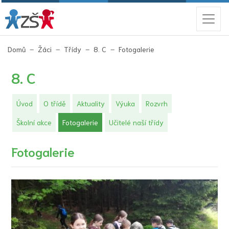
(aktuální)
Domů
Žáci
Třídy
8. C
Fotogalerie
8. C
Úvod
O třídě
Aktuality
Výuka
Rozvrh
(aktuální)
Školní akce
Fotogalerie
Učitelé naší třídy
Fotogalerie