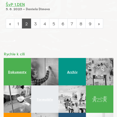
ŠvP 1.DEN
5. 6. 2023 – Daniela Dimova
«
1
2
3
4
5
6
7
8
9
»
Rychle k cíli
Dokumenty
Archiv
Formuláře