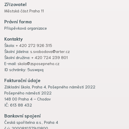
Zřizovatel
Městská část Praha 11
Právní forma
Příspěvková organizace
Kontakty
Škola:
+ 420 272 926 315
Školní jídelna:
s.svobodova@arter.cz
Školní družina:
+ 420 724 239 801
E-mail:
skola@zsposepneho.cz
ID schránky: 5uswqxq
Fakturační údaje
Základní škola, Praha 4, Pošepného náměstí 2022
Pošepného náměstí 2022
148 00 Praha 4 – Chodov
IČ: 613 88 432
Bankovní spojení
Česká spořitelna a.s., Praha 4
č.ú: 2000810379/0800