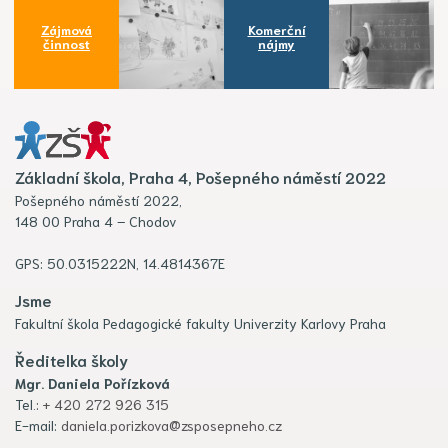
Zájmová
Komerční
činnost
nájmy
Základní škola, Praha 4, Pošepného náměstí 2022
Pošepného náměstí 2022,
148 00 Praha 4 – Chodov
GPS: 50.0315222N, 14.4814367E
Jsme
Fakultní škola Pedagogické fakulty Univerzity Karlovy Praha
Ředitelka školy
Mgr. Daniela Pořízková
Tel.:
+ 420 272 926 315
E-mail:
daniela.porizkova@zsposepneho.cz