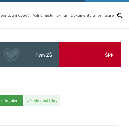
Pře
jednávání obědů
Volná místa
E-mail
Dokumenty a formuláře
Tým ZŠ
ŠPP
(aktuální)
Fotogalerie
Učitelé naší třídy