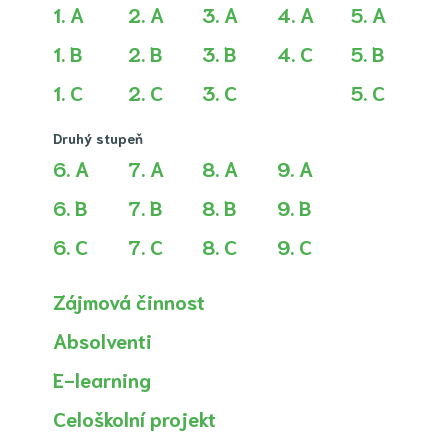
1. A
2. A
3. A
4. A
5. A
1. B
2. B
3. B
4. C
5. B
1. C
2. C
3. C
5. C
Druhý stupeň
6. A
7. A
8. A
9. A
6. B
7. B
8. B
9. B
6. C
7. C
8. C
9. C
Zájmová činnost
Absolventi
E-learning
Celoškolní projekt