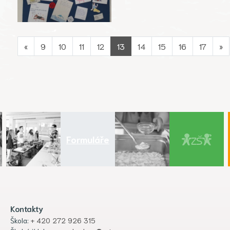
«
9
10
11
12
13
14
15
16
17
»
Formuláře
Kontakty
Škola:
+ 420 272 926 315