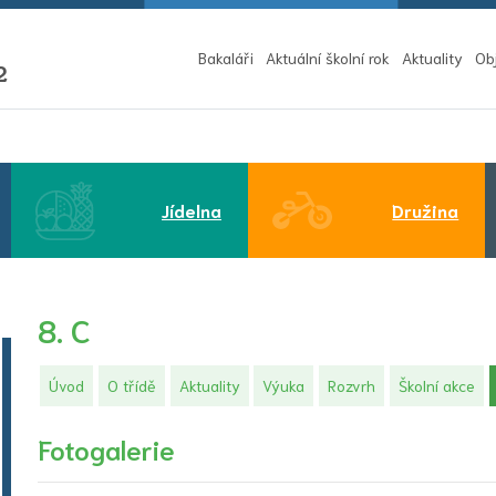
Bakaláři
Aktuální školní rok
Aktuality
Ob
2
Jídelna
Družina
8. C
Úvod
O třídě
Aktuality
Výuka
Rozvrh
Školní akce
Fotogalerie