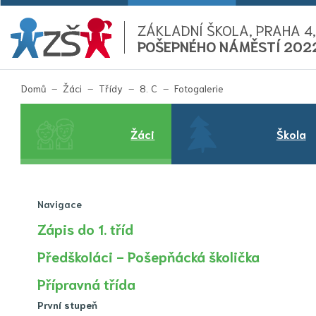
ZÁKLADNÍ ŠKOLA, PRAHA 4,
POŠEPNÉHO NÁMĚSTÍ 202
(aktuální)
Domů
Žáci
Třídy
8. C
Fotogalerie
Žáci
Škola
Navigace
Zápis do 1. tříd
Předškoláci - Pošepňácká školička
Přípravná třída
První stupeň