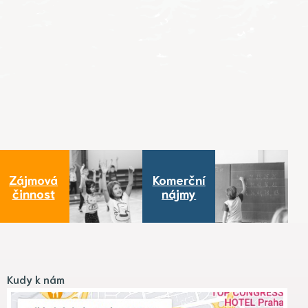
Zájmová
Komerční
činnost
nájmy
Kudy k nám