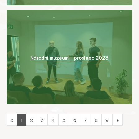
Národní muzeum - prosinec 2023
«
1
2
3
4
5
6
7
8
9
»