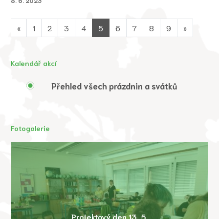
8. 6. 2023
«
1
2
3
4
5
6
7
8
9
»
Kalendář akcí
Přehled všech prázdnin a svátků
Fotogalerie
Projektový den 13. 5.