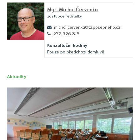
Mgr.
Michal Červenka
zástupce ředitelky
michal.cervenka@zsposepneho.cz
272 926 315
Konzultační hodiny
Pouze po předchozí domluvě
Aktuality