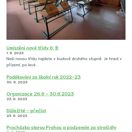
Umístění nové třídy 6. B
1. 9. 2023
Naši novou třídu najdete v budově druhého stupně. Je hned v
přízemí, po levé…
Poděkování za školní rok 2022-23
30. 6. 2023
Organizace 26.6 - 30.6.2023
23. 6. 2023
Důležité - přečíst
23. 6. 2023
Procházka starou Prahou a podzemím za strašidly