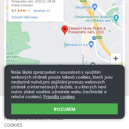
Naše škola zpracovává v souvislosti s využitím
webových stránek pouze taková cookies, která jsou
nezbytně nutná pro zajištění provozu webových
stránek a internetových služeb, a u kterých není
nutno získat souhlas uživatele webu (technické a
relační cookies).
Pravidla cookies
Všechna práva vyhrazena. Copyright
Web školy
ROZUMÍM
© 2026 |
Mapa stránek
|
Přihlásit
|
Přístupnost stránek
|
Pravidla
COOKIES