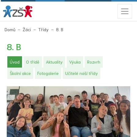
(aktuální)
Domů
Žáci
Třídy
8. B
8. B
(aktuální)
Úvod
O třídě
Aktuality
Výuka
Rozvrh
Školní akce
Fotogalerie
Učitelé naší třídy