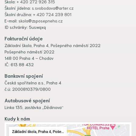
Škola:
+ 420 272 926 315
Školní jídelna:
s.svobodova@arter.cz
Školní družina:
+ 420 724 239 801
E-mail:
skola@zsposepneho.cz
ID schránky: 5uswqxq
Fakturační údaje
Základní škola, Praha 4, Pošepného náměstí 2022
Pošepného náměstí 2022
148 00 Praha 4 – Chodov
IČ: 613 88 432
Bankovní spojení
Česká spořitelna a.s., Praha 4
č.ú: 2000810379/0800
Autobusové spojení
Linka 135, zastávka „Dědinova“
Kudy k nám