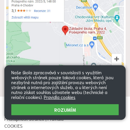
Naše škola zpracovává v souvislosti s využitím
webových stránek pouze taková cookies, která jsou
nezbytně nutná pro zajištění provozu webových
stránek a internetových služeb, a u kterých není
nutno získat souhlas uživatele webu (technické a
relační cookies).
Pravidla cookies
Všechna práva vyhrazena. Copyright
Web školy
ROZUMÍM
© 2026 |
Mapa stránek
|
Přihlásit
|
Přístupnost stránek
|
Pravidla
COOKIES