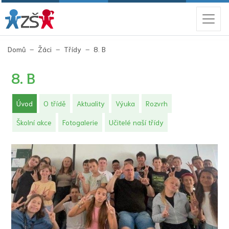
(aktuální)
Domů
Žáci
Třídy
8. B
8. B
(aktuální)
Úvod
O třídě
Aktuality
Výuka
Rozvrh
Školní akce
Fotogalerie
Učitelé naší třídy