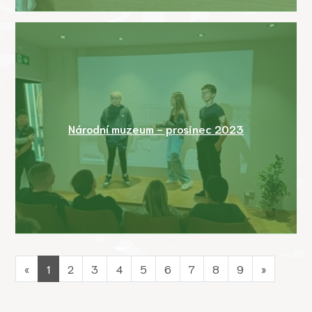
Národní muzeum - prosinec 2023
«
1
2
3
4
5
6
7
8
9
»