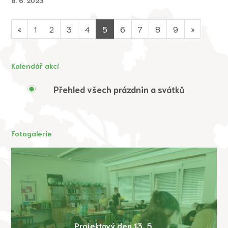
8. 6. 2023
«
1
2
3
4
5
6
7
8
9
»
Kalendář akcí
Přehled všech prázdnin a svátků
Fotogalerie
Projektový den 13. 5.