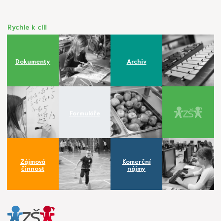
Rychle k cíli
Dokumenty
Archiv
Formuláře
Zájmová
Komerční
činnost
nájmy