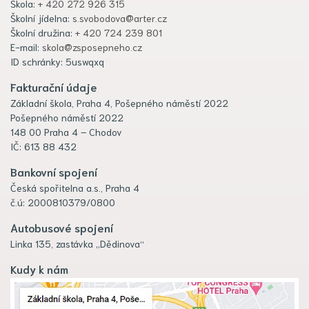
Škola:
+ 420 272 926 315
Školní jídelna:
s.svobodova@arter.cz
Školní družina:
+ 420 724 239 801
E-mail:
skola@zsposepneho.cz
ID schránky: 5uswqxq
Fakturační údaje
Základní škola, Praha 4, Pošepného náměstí 2022
Pošepného náměstí 2022
148 00 Praha 4 – Chodov
IČ: 613 88 432
Bankovní spojení
Česká spořitelna a.s., Praha 4
č.ú: 2000810379/0800
Autobusové spojení
Linka 135, zastávka „Dědinova“
Kudy k nám