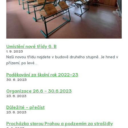
Umístění nové třídy 6. B
1. 9. 2023
Naši novou třídu najdete v budově druhého stupně. Je hned v
přízemí, po levé…
Poděkování za školní rok 2022-23
30. 6. 2023
Organizace 26.6 - 30.6.2023
23. 6. 2023
Důležité - přečíst
23. 6. 2023
Procházka starou Prahou a podzemím za strašidly