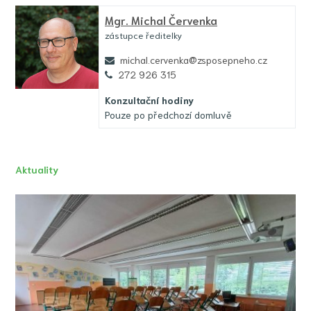
Mgr.
Michal Červenka
zástupce ředitelky
michal.cervenka@zsposepneho.cz
272 926 315
Konzultační hodiny
Pouze po předchozí domluvě
Aktuality