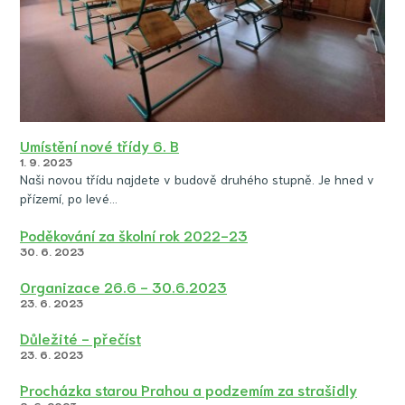
Umístění nové třídy 6. B
1. 9. 2023
Naši novou třídu najdete v budově druhého stupně. Je hned v
přízemí, po levé…
Poděkování za školní rok 2022-23
30. 6. 2023
Organizace 26.6 - 30.6.2023
23. 6. 2023
Důležité - přečíst
23. 6. 2023
Procházka starou Prahou a podzemím za strašidly