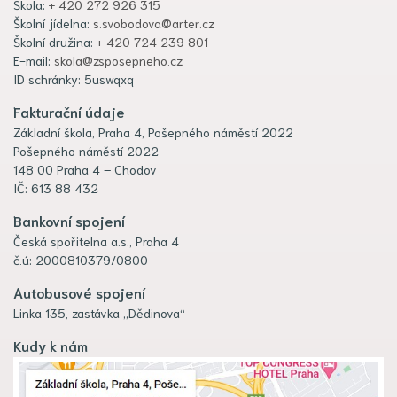
Škola:
+ 420 272 926 315
Školní jídelna:
s.svobodova@arter.cz
Školní družina:
+ 420 724 239 801
E-mail:
skola@zsposepneho.cz
ID schránky: 5uswqxq
Fakturační údaje
Základní škola, Praha 4, Pošepného náměstí 2022
Pošepného náměstí 2022
148 00 Praha 4 – Chodov
IČ: 613 88 432
Bankovní spojení
Česká spořitelna a.s., Praha 4
č.ú: 2000810379/0800
Autobusové spojení
Linka 135, zastávka „Dědinova“
Kudy k nám