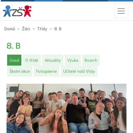
(aktuální)
Domů
Žáci
Třídy
8. B
8. B
(aktuální)
Úvod
O třídě
Aktuality
Výuka
Rozvrh
Školní akce
Fotogalerie
Učitelé naší třídy