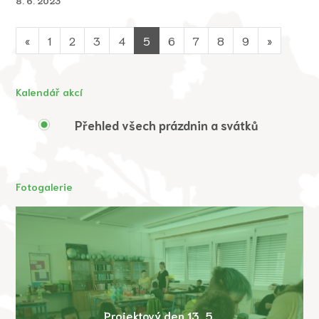
8. 6. 2023
«
1
2
3
4
5
6
7
8
9
»
Kalendář akcí
Přehled všech prázdnin a svátků
Fotogalerie
Projektový den 13. 5.