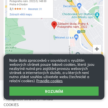
Naše škola zpracovává v souvislosti s využitím
webových stránek pouze taková cookies, která jsou
nezbytně nutná pro zajištění provozu webových
stránek a internetových služeb, a u kterých není
nutno získat souhlas uživatele webu (technické a
relační cookies).
Pravidla cookies
Všechna práva vyhrazena. Copyright
Web školy
ROZUMÍM
© 2026 |
Mapa stránek
|
Přihlásit
|
Přístupnost stránek
|
Pravidla
COOKIES