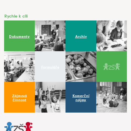
Rychle k cíli
Dokumenty
Archiv
Formuláře
Zájmová
Komerční
činnost
nájmy