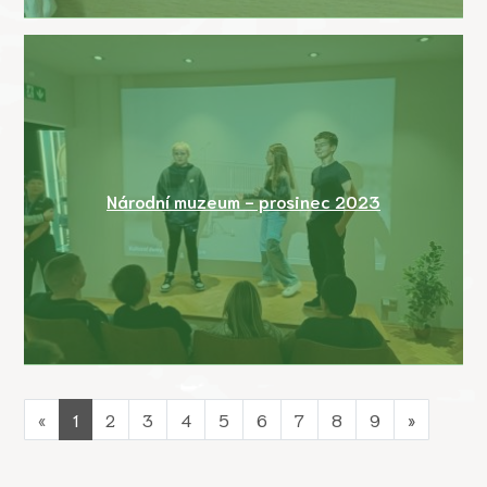
Národní muzeum - prosinec 2023
«
1
2
3
4
5
6
7
8
9
»