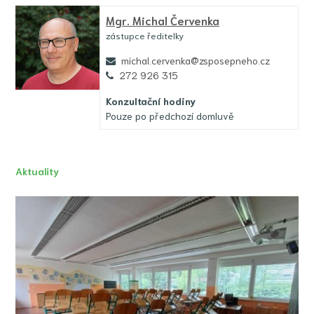
Mgr.
Michal Červenka
zástupce ředitelky
michal.cervenka@zsposepneho.cz
272 926 315
Konzultační hodiny
Pouze po předchozí domluvě
Aktuality