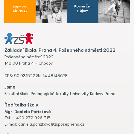
Zájmová
Komerční
činnost
nájmy
Základní škola, Praha 4, Pošepného náměstí 2022
Pošepného náměstí 2022,
148 00 Praha 4 – Chodov
GPS: 50.0315222N, 14.4814367E
Jsme
Fakultní škola Pedagogické fakulty Univerzity Karlovy Praha
Ředitelka školy
Mgr. Daniela Pořízková
Tel.:
+ 420 272 926 315
E-mail:
daniela.porizkova@zsposepneho.cz