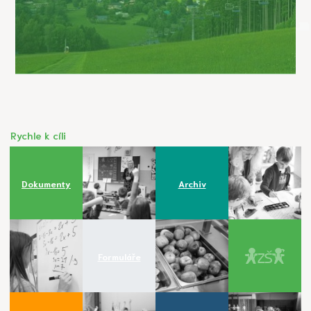
Rychle k cíli
Dokumenty
Archiv
Formuláře