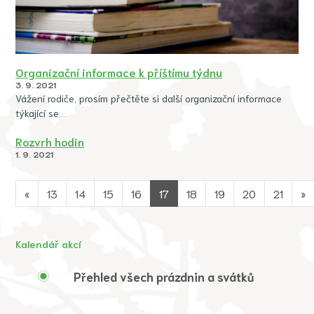
Organizační informace k příštímu týdnu
3. 9. 2021
Vážení rodiče, prosím přečtěte si další organizační informace
týkající se…
Rozvrh hodin
1. 9. 2021
«
13
14
15
16
17
18
19
20
21
»
Kalendář akcí
Přehled všech prázdnin a svátků