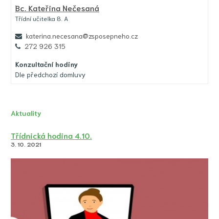
Bc.
Kateřina Nečesaná
Třídní učitelka 8. A
katerina.necesana@zsposepneho.cz
272 926 315
Konzultační hodiny
Dle předchozí domluvy
Aktuality
Třídnická hodina 4.10.
3. 10. 2021