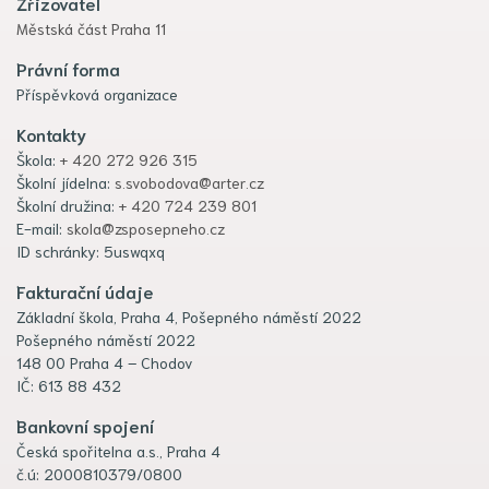
Zřizovatel
Městská část Praha 11
Právní forma
Příspěvková organizace
Kontakty
Škola:
+ 420 272 926 315
Školní jídelna:
s.svobodova@arter.cz
Školní družina:
+ 420 724 239 801
E-mail:
skola@zsposepneho.cz
ID schránky: 5uswqxq
Fakturační údaje
Základní škola, Praha 4, Pošepného náměstí 2022
Pošepného náměstí 2022
148 00 Praha 4 – Chodov
IČ: 613 88 432
Bankovní spojení
Česká spořitelna a.s., Praha 4
č.ú: 2000810379/0800