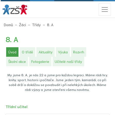
(aktuální)
Domů
Žáci
Třídy
8. A
8. A
(aktuální)
Úvod
O třídě
Aktuality
Výuka
Rozvrh
Školní akce
Fotogalerie
Učitelé naší třídy
My jsme 8. A, je nás 22 a jsme pro každou legraci. Máme rádi hry,
knihy, sport, historii i počítače. Jsme jeden tým, kamarádi, co při
sobě drží a dokážou se povzbudit i při nelehkých úkolech. Máme
rádi výzvy a jsme otevřeni všemu novému.
Třídní učitel