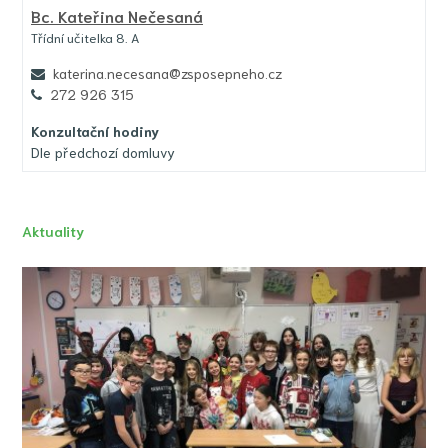
Bc.
Kateřina Nečesaná
Třídní učitelka 8. A
katerina.necesana@zsposepneho.cz
272 926 315
Konzultační hodiny
Dle předchozí domluvy
Aktuality