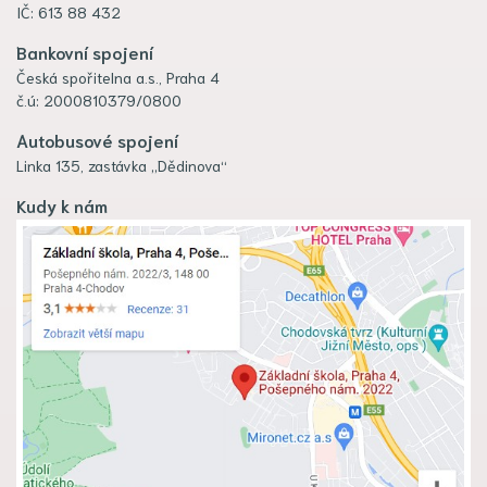
IČ: 613 88 432
Bankovní spojení
Česká spořitelna a.s., Praha 4
č.ú: 2000810379/0800
Autobusové spojení
Linka 135, zastávka „Dědinova“
Kudy k nám