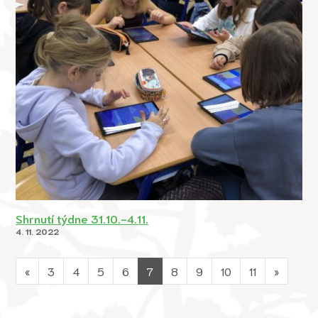
Shrnutí týdne 31.10.-4.11.
4. 11. 2022
«
3
4
5
6
7
8
9
10
11
»