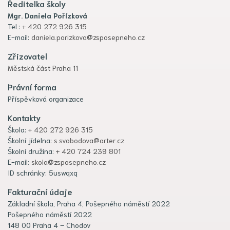
Ředitelka školy
Mgr. Daniela Pořízková
Tel.:
+ 420 272 926 315
E-mail:
daniela.porizkova@zsposepneho.cz
Zřizovatel
Městská část Praha 11
Právní forma
Příspěvková organizace
Kontakty
Škola:
+ 420 272 926 315
Školní jídelna:
s.svobodova@arter.cz
Školní družina:
+ 420 724 239 801
E-mail:
skola@zsposepneho.cz
ID schránky: 5uswqxq
Fakturační údaje
Základní škola, Praha 4, Pošepného náměstí 2022
Pošepného náměstí 2022
148 00 Praha 4 – Chodov