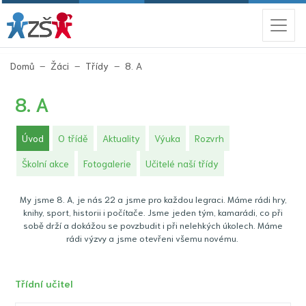
(aktuální)
Domů
Žáci
Třídy
8. A
8. A
(aktuální)
Úvod
O třídě
Aktuality
Výuka
Rozvrh
Školní akce
Fotogalerie
Učitelé naší třídy
My jsme 8. A, je nás 22 a jsme pro každou legraci. Máme rádi hry,
knihy, sport, historii i počítače. Jsme jeden tým, kamarádi, co při
sobě drží a dokážou se povzbudit i při nelehkých úkolech. Máme
rádi výzvy a jsme otevřeni všemu novému.
Třídní učitel