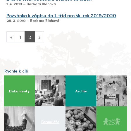
1. 4. 2019 – Barbara Bláhová
Pozvánka k zápisu do 1. tříd pro šk. rok 2019/2020
25. 3. 2019 – Barbara Bláhová
«
1
2
»
Rychle k cíli
Dokumenty
Archiv
Formuláře