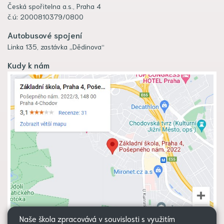
Česká spořitelna a.s., Praha 4
č.ú: 2000810379/0800
Autobusové spojení
Linka 135, zastávka „Dědinova“
Kudy k nám
Naše škola zpracovává v souvislosti s využitím