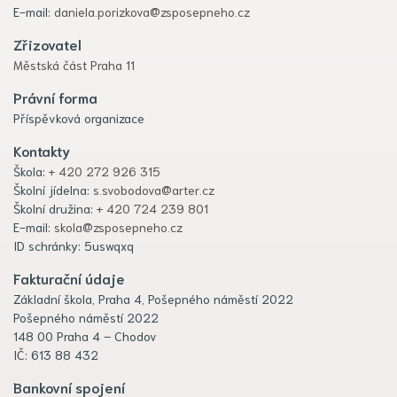
E-mail:
daniela.porizkova@zsposepneho.cz
Zřizovatel
Městská část Praha 11
Právní forma
Příspěvková organizace
Kontakty
Škola:
+ 420 272 926 315
Školní jídelna:
s.svobodova@arter.cz
Školní družina:
+ 420 724 239 801
E-mail:
skola@zsposepneho.cz
ID schránky: 5uswqxq
Fakturační údaje
Základní škola, Praha 4, Pošepného náměstí 2022
Pošepného náměstí 2022
148 00 Praha 4 – Chodov
IČ: 613 88 432
Bankovní spojení