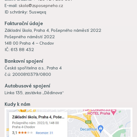
E-mail:
skola@zsposepneho.cz
ID schránky: 5uswqxq
Fakturační údaje
Základní škola, Praha 4, Pošepného náměstí 2022
Pošepného náměstí 2022
148 00 Praha 4 – Chodov
IČ: 613 88 432
Bankovní spojení
Česká spořitelna a.s., Praha 4
č.ú: 2000810379/0800
Autobusové spojení
Linka 135, zastávka „Dědinova“
Kudy k nám