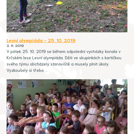
Lesní olympiáda - 25. 10. 2019
2. 11. 2019
V pátek 25. 10. 2019 se během odpolední vycházky konala v
Krčském lese Lesní olympiáda. Děti ve skupinkách s kartičkou
svého týmu obcházely stanoviště a musely plnit úkoly.
Vyzkoušely si třeba …