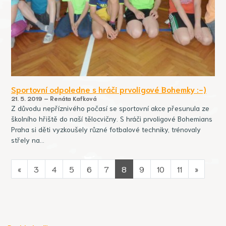
Sportovní odpoledne s hráči prvoligové Bohemky :-)
21. 5. 2019 – Renáta Kafková
Z důvodu nepříznivého počasí se sportovní akce přesunula ze
školního hřiště do naší tělocvičny. S hráči prvoligové Bohemians
Praha si děti vyzkoušely různé fotbalové techniky, trénovaly
střely na…
«
3
4
5
6
7
8
9
10
11
»