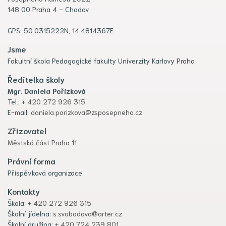
148 00 Praha 4 – Chodov
GPS: 50.0315222N, 14.4814367E
Jsme
Fakultní škola Pedagogické fakulty Univerzity Karlovy Praha
Ředitelka školy
Mgr. Daniela Pořízková
Tel.:
+ 420 272 926 315
E-mail:
daniela.porizkova@zsposepneho.cz
Zřizovatel
Městská část Praha 11
Právní forma
Příspěvková organizace
Kontakty
Škola:
+ 420 272 926 315
Školní jídelna:
s.svobodova@arter.cz
Školní družina:
+ 420 724 239 801