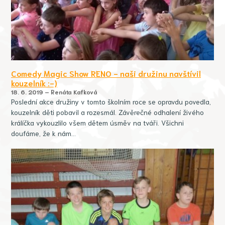
Comedy Magic Show RENO - naši družinu navštívil
kouzelník :-)
18. 6. 2019 – Renáta Kafková
Poslední akce družiny v tomto školním roce se opravdu povedla,
kouzelník děti pobavil a rozesmál. Závěrečné odhalení živého
králíčka vykouzlilo všem dětem úsměv na tváři. Všichni
doufáme, že k nám…