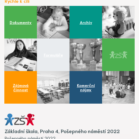
Rychle k cíli
Dokumenty
Archiv
Formuláře
Zájmová
Komerční
činnost
nájmy
Základní škola, Praha 4, Pošepného náměstí 2022
Pošepného náměstí 2022,