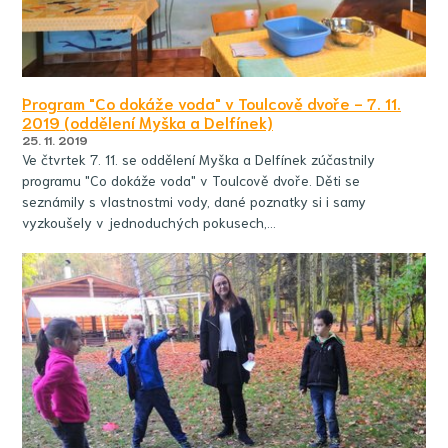
Program "Co dokáže voda" v Toulcově dvoře - 7. 11.
2019 (oddělení Myška a Delfínek)
25. 11. 2019
Ve čtvrtek 7. 11. se oddělení Myška a Delfínek zúčastnily
programu "Co dokáže voda" v Toulcově dvoře. Děti se
seznámily s vlastnostmi vody, dané poznatky si i samy
vyzkoušely v jednoduchých pokusech,…